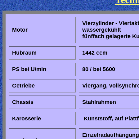
Vierzylinder - Vierta
Motor
wassergekühlt
fünffach gelagerte K
Hubraum
1442 ccm
PS bei U/min
80 / bei 5600
Getriebe
Viergang, vollsynchro
Chassis
Stahlrahmen
Karosserie
Kunststoff, auf Plat
Einzelradaufhängung